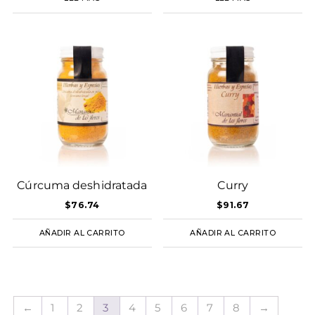
Cúrcuma deshidratada
Curry
$
76.74
$
91.67
AÑADIR AL CARRITO
AÑADIR AL CARRITO
←
1
2
3
4
5
6
7
8
→