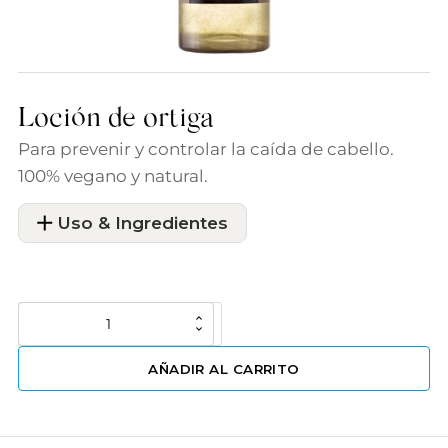
Loción de ortiga
Para prevenir y controlar la caída de cabello.
100% vegano y natural.
Uso & Ingredientes
Loción
$
79.94
de
ortiga
AÑADIR AL CARRITO
cantidad