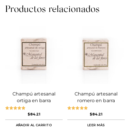
Productos relacionados
Champú artesanal
Champú artesanal
ortiga en barra
romero en barra
Valorado en
Valorado en
$
84.21
$
84.21
5.00
5.00
de 5
de 5
AÑADIR AL CARRITO
LEER MÁS