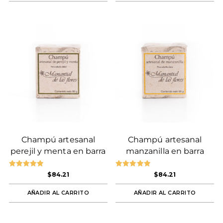
Champú artesanal
Champú artesanal
perejil y menta en barra
manzanilla en barra
Valorado en
Valorado en
$
84.21
$
84.21
5.00
5.00
de 5
de 5
AÑADIR AL CARRITO
AÑADIR AL CARRITO